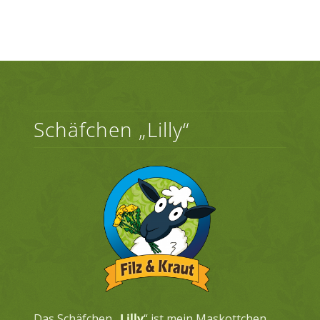
Schäfchen „Lilly“
Das Schäfchen „
Lilly
“ ist mein Maskottchen