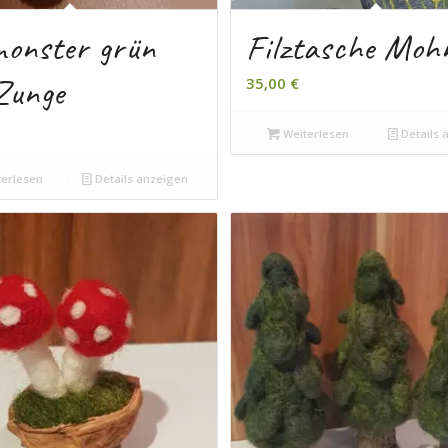
monster grün
Filztasche Moh
Zunge
35,00
€
Weiterlesen
Details 
erlesen
Details anzeigen