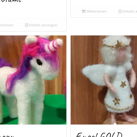
Weiterlesen
Details 
erlesen
Details anzeigen
horn
Engel GOLD