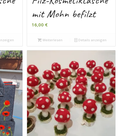
sche
Filz-Kosmetiktasche
mit Mohn befilzt
16,00
€
anzeigen
Weiterlesen
Details anzeigen