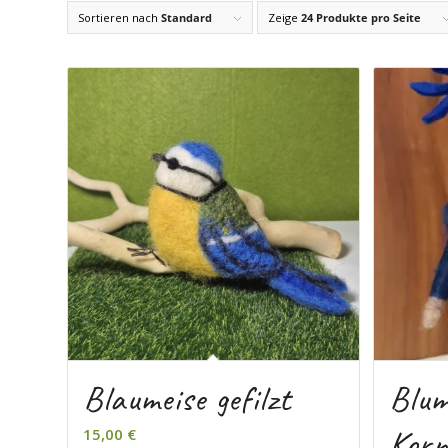
Sortieren nach
Standard
Zeige
24 Produkte pro Seite
Blaumeise gefilzt
Blum
Korn
15,00
€