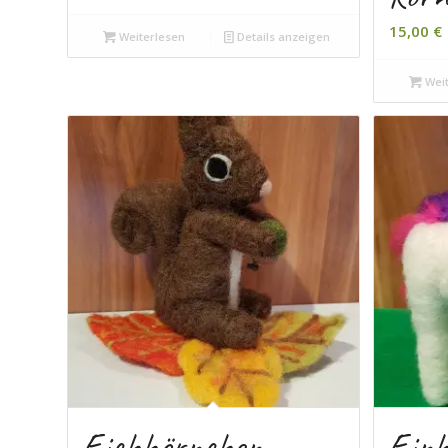
15,00
€
Weiterlesen
Details anzeigen
Weit
Eichhörnchen
Ein