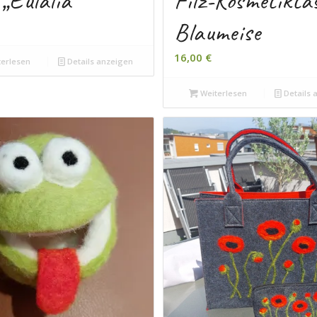
 „Eulalia“
Filz-Kosmetikta
Blaumeise
16,00
€
erlesen
Details anzeigen
Weiterlesen
Details 