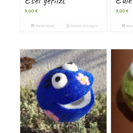
Esel gefilzt
Eule
9,00
€
9,00
€
Weiterlesen
Details anzeigen
Weit