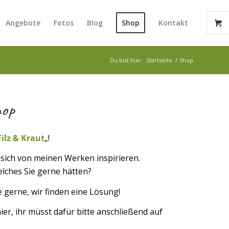
Angebote
Fotos
Blog
Shop
Kontakt
Du bist hier:
Startseite
/
Shop
hop
Filz & Kraut
„!
e sich von meinen Werken inspirieren.
welches Sie gerne hätten?
 gerne, wir finden eine Lösung!
er, ihr müsst dafür bitte anschließend auf