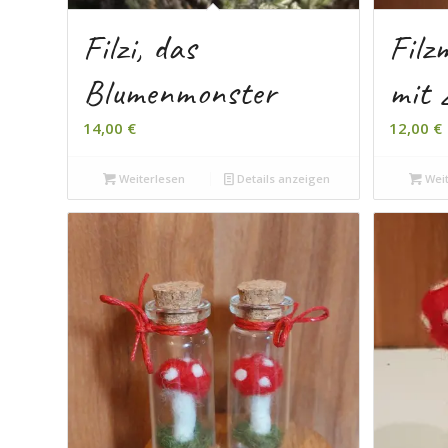
Filzi, das
Filz
Blumenmonster
mit 
14,00
€
12,00
€
Weiterlesen
Details anzeigen
Weit