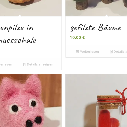
enpilze in
gefilzte Bäume
ussschale
10,00
€
Weiterlesen
Details 
erlesen
Details anzeigen