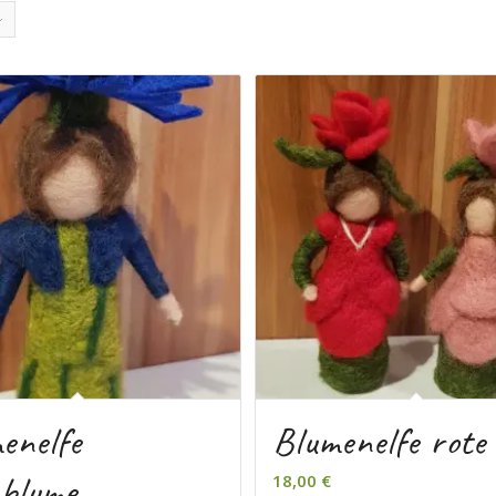
enelfe
Blumenelfe rote
blume
18,00
€