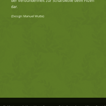
der Verbundenheit zur Schafswolle beim Filzen
dar.
(Design:
Manuel Wutte
)