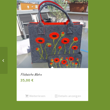
Lavendelmaus
Filztasche Mohn
35,00
€
Weiterlesen
Details anzeigen