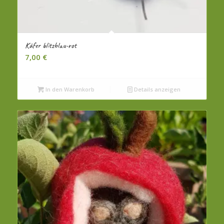
Käfer blitzblau-rot
7,00
€
In den Warenkorb
Details anzeigen