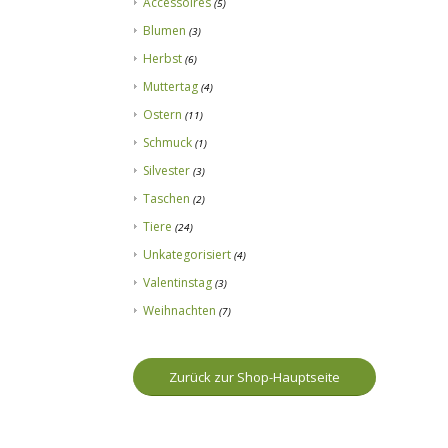
Accessoires
(5)
Blumen
(3)
Herbst
(6)
Muttertag
(4)
Ostern
(11)
Schmuck
(1)
Silvester
(3)
Taschen
(2)
Tiere
(24)
Unkategorisiert
(4)
Valentinstag
(3)
Weihnachten
(7)
Zurück zur Shop-Hauptseite