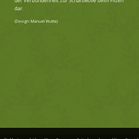
der Verbundenheit zur Schafswolle beim Filzen
dar.
(Design:
Manuel Wutte
)